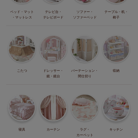
ベッド・マット
テレビ台・
ソファー・
テーブル・机・
・マットレス
テレビボード
ソファーベッド
椅子
こたつ
ドレッサー・
パーテーション・
収納
鏡・鏡台
間仕切り
寝具
カーテン
ラグ・
キッチン
カーペット