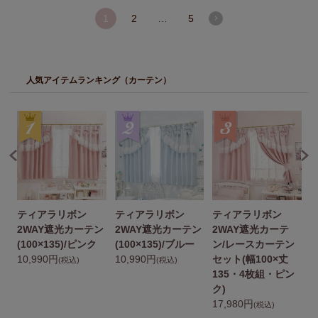
1
2
…
5
人気アイテムランキング（カーテン）
ティアラリボン
ティアラリボン
ティアラリボン
2WAY遮光カーテン
2WAY遮光カーテン
2WAY遮光カーテ
(100×135)/ピンク
(100×135)/ブルー
ン/レースカーテン
(
10,990円
10,990円
セット(幅100×丈
1
(税込)
(税込)
135・4枚組・ピン
ク)
17,980円
(税込)