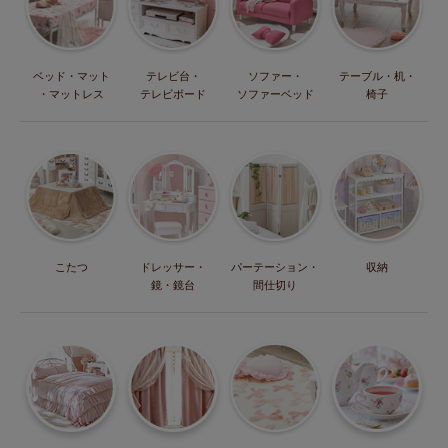
ベッド・マット
テレビ台・
ソファー・
テーブル・机・
・マットレス
テレビボード
ソファーベッド
椅子
こたつ
ドレッサー・
パーテーション・
収納
鏡・鏡台
間仕切り