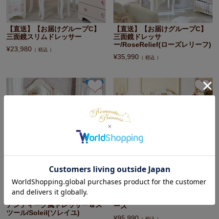
【直送】【お届けグループC】
【直送】【お届けグループC】
三面鏡スリムドレッサー
三面鏡ドレッサ
ー/RoseRelief(ローズレリーフ)
¥
23,980
税込
¥
35,990
税込
【直送】【お届けグループC】
おすすめ
ドレッサー＆スツール(三面鏡・
【直送】【お届けグループC】
ベージュ)/Noble(ノーブル)シリ
アンティーク風ドレッサー＆ス
ーズ
ツール/Soleil(ソレイユ)
¥
95,990
税込