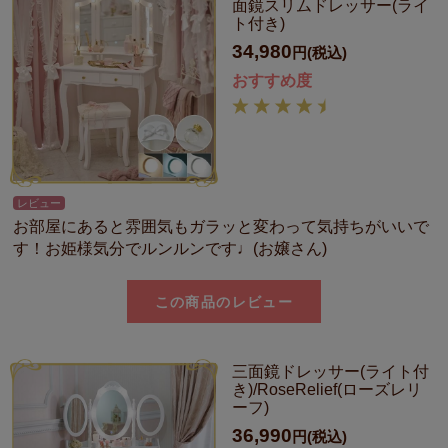
面鏡スリムドレッサー(ライ
ト付き)
34,980
円(税込)
おすすめ度
レビュー
お部屋にあると雰囲気もガラッと変わって気持ちがいいで
す！お姫様気分でルンルンです♩(お嬢さん)
この商品のレビュー
三面鏡ドレッサー(ライト付
き)/RoseRelief(ローズレリ
ーフ)
36,990
円(税込)