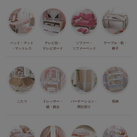
ベッド・マット
テレビ台・
ソファー・
テーブル・机・
・マットレス
テレビボード
ソファーベッド
椅子
こたつ
ドレッサー・
パーテーション・
収納
鏡・鏡台
間仕切り