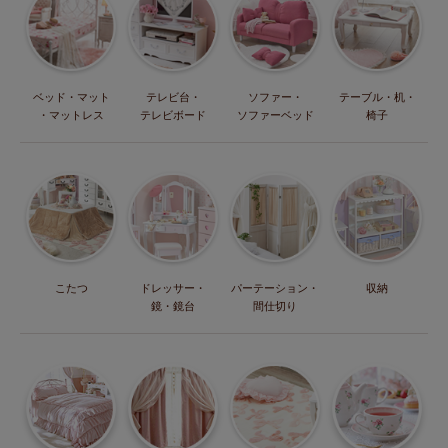
ベッド・マット
テレビ台・
ソファー・
テーブル・机・
・マットレス
テレビボード
ソファーベッド
椅子
こたつ
ドレッサー・
パーテーション・
収納
鏡・鏡台
間仕切り