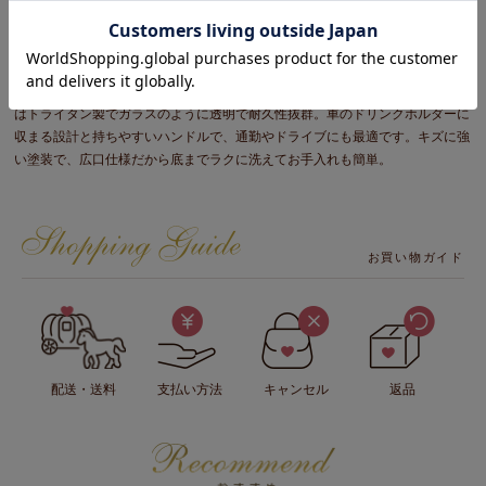
業を快適にする真空断熱大容量マグ
たっぷり飲める大容量820ml！真空二重構造で驚きの保温・保冷力。片手で開
閉できるスライド蓋は、付属のストロー飲みと直飲みの両方に対応。ストロー
はトライタン製でガラスのように透明で耐久性抜群。車のドリンクホルダーに
収まる設計と持ちやすいハンドルで、通勤やドライブにも最適です。キズに強
い塗装で、広口仕様だから底までラクに洗えてお手入れも簡単。
お買い物ガイド
配送・送料
支払い方法
キャンセル
返品