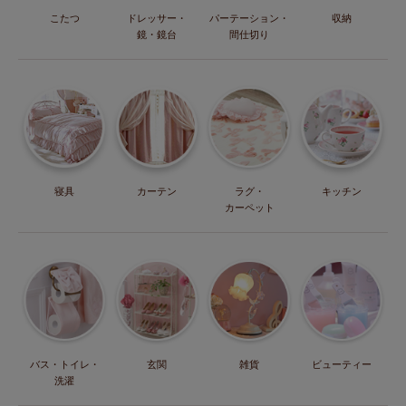
こたつ
ドレッサー・
パーテーション・
収納
鏡・鏡台
間仕切り
寝具
カーテン
ラグ・
キッチン
カーペット
バス・トイレ・
玄関
雑貨
ビューティー
洗濯