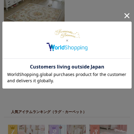
【直送】【お届けグループC】
ブーケ柄シェニールゴブランラ
グ/185×185
¥
11,000
税込
在庫切れ
人気アイテムランキング（ラグ・カーペット）