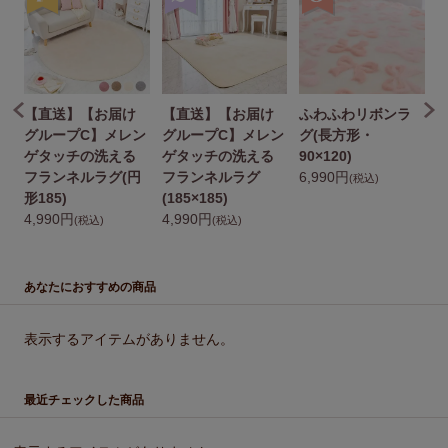
【直送】【お届け
【直送】【お届け
ふわふわリボンラ
ン
グループC】メレン
グループC】メレン
グ(長方形・
グ
ゲタッチの洗える
ゲタッチの洗える
90×120)
1
フランネルラグ(円
フランネルラグ
6,990円
(税込)
形185)
(185×185)
4,990円
4,990円
(税込)
(税込)
あなたにおすすめの商品
表示するアイテムがありません。
最近チェックした商品