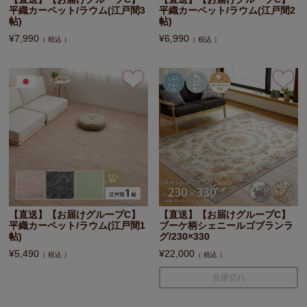
平織カーペット/ラウム(江戸間3
平織カーペット/ラウム(江戸間2
帖)
帖)
¥
7,990
¥
6,990
税込
税込
【直送】【お届けグループC】
【直送】【お届けグループC】
平織カーペット/ラウム(江戸間1
ブーケ柄シェニールゴブランラ
帖)
グ/230×330
¥
5,490
¥
22,000
税込
税込
在庫切れ