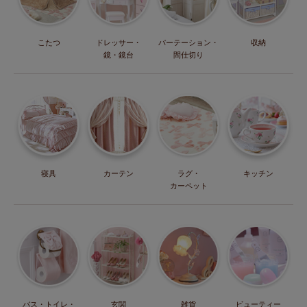
こたつ
ドレッサー・
パーテーション・
収納
鏡・鏡台
間仕切り
寝具
カーテン
ラグ・
キッチン
カーペット
バス・トイレ・
玄関
雑貨
ビューティー