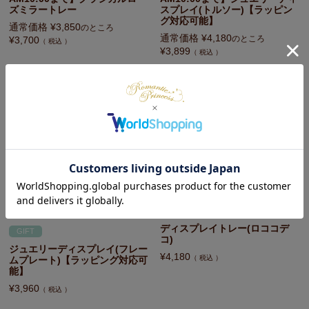
ズミラートレー
スプレイ(トルソー)【ラッピン
グ対応可能】
通常価格
¥
3,850
のところ
通常価格
¥
4,180
のところ
¥
3,700
税込
¥
3,899
税込
ディスプレイトレー(ロココデ
GIFT
コ)
ジュエリーディスプレイ(フレー
¥
4,180
税込
ムプレート)【ラッピング対応可
能】
¥
3,960
税込