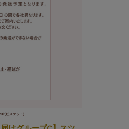
it(ビスケット)
お届けグループC】スツ