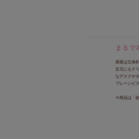
まるで
座面は立体
足元にもクリ
なデスクや
プレーンビ
※商品は「