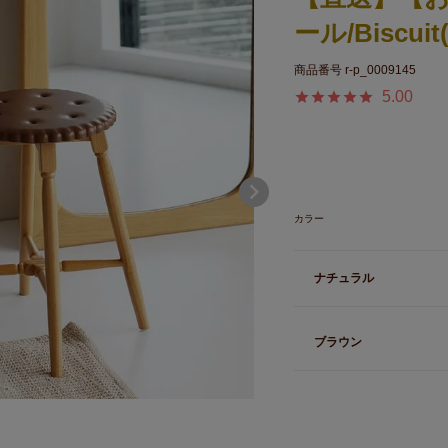
ール/Biscu
商品番号
r-p_0009145
5.00
カラー
ナチュラル
ブラウン