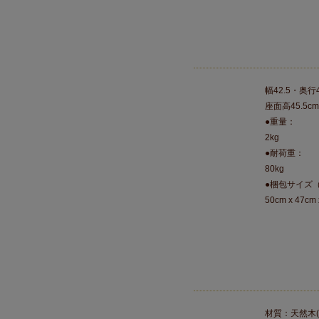
幅42.5・奥行4
座面高45.5cm
●重量：
2kg
●耐荷重：
80kg
●梱包サイズ
50cm x 47cm 
材質：天然木