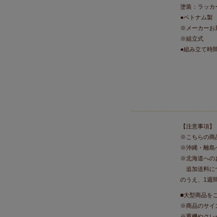
塗装：ラッカ
●ベトナム製
※メーカーお
※組立式
●組み立て時
【注意事項】
※こちらの商
※沖縄・離島
※北海道への
追加送料につ
のうえ、1週
■大型商品を
※商品のサイ
※重機やクレ