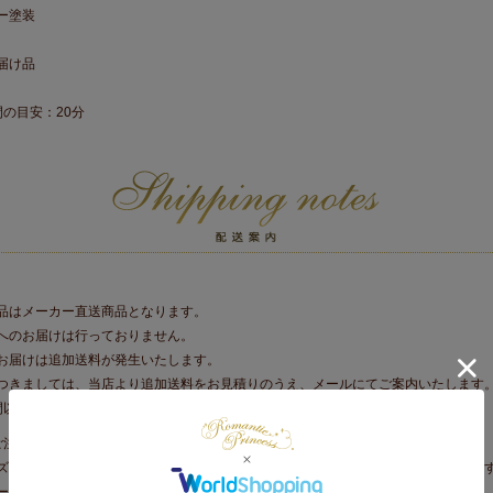
ー塗装
届け品
間の目安：20分
品はメーカー直送商品となります。
へのお届けは行っておりません。
お届けは追加送料が発生いたします。
きましては、当店より追加送料をお見積りのうえ、メールにてご案内いたします
間以内にご返信ください。
ご注文の際の注意事項
ズや重さ等を目安に玄関口（エレベータ）で搬入が可能か事前に確認をお願いしま
ーンを使っての搬入は承っておりません。