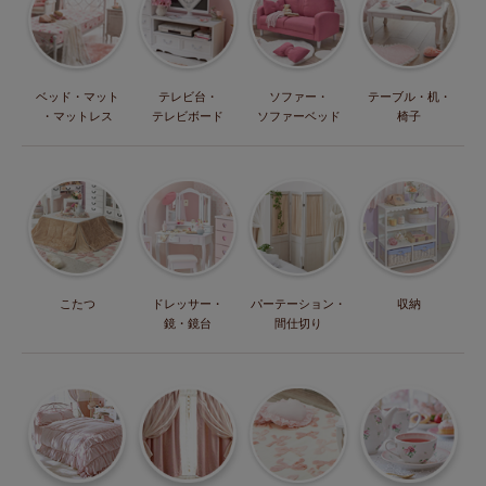
ベッド・マット
テレビ台・
ソファー・
テーブル・机・
・マットレス
テレビボード
ソファーベッド
椅子
こたつ
ドレッサー・
パーテーション・
収納
鏡・鏡台
間仕切り