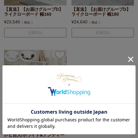
【直送】【お届けグループD】
【直送】【お届けグループD】
ライクローボード 幅160
ライクローボード 幅180
¥
23,540
¥
24,640
税込
税込
在庫切れ
在庫切れ
ORIGINAL
【直送】【お届けグループC】
取っ手を着せ替えできる猫脚テ
レビ台大/ホワイト&アンティー