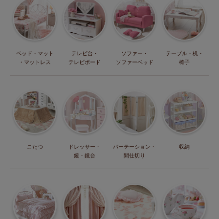
ベッド・マット
テレビ台・
ソファー・
テーブル・机・
・マットレス
テレビボード
ソファーベッド
椅子
こたつ
ドレッサー・
パーテーション・
収納
鏡・鏡台
間仕切り