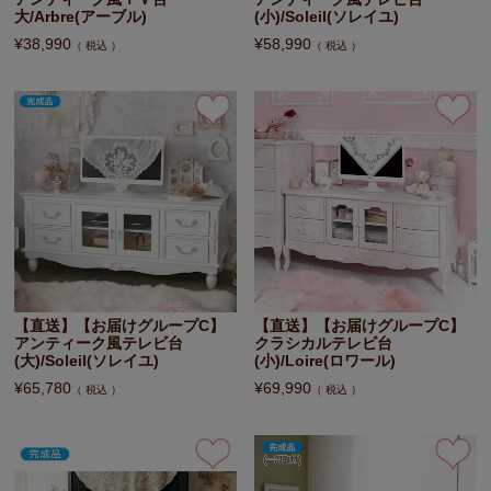
大/Arbre(アーブル)
(小)/Soleil(ソレイユ)
¥
38,990
¥
58,990
税込
税込
【直送】【お届けグループC】
【直送】【お届けグループC】
アンティーク風テレビ台
クラシカルテレビ台
(大)/Soleil(ソレイユ)
(小)/Loire(ロワール)
¥
65,780
¥
69,990
税込
税込