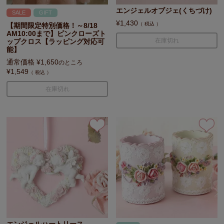
エンジェルオブジェ(くちづけ)
SALE
GIFT
¥
1,430
税込
【期間限定特別価格！～8/18
AM10:00まで】ピンクローズト
在庫切れ
ップクロス【ラッピング対応可
能】
通常価格
¥
1,650
のところ
¥
1,549
税込
在庫切れ