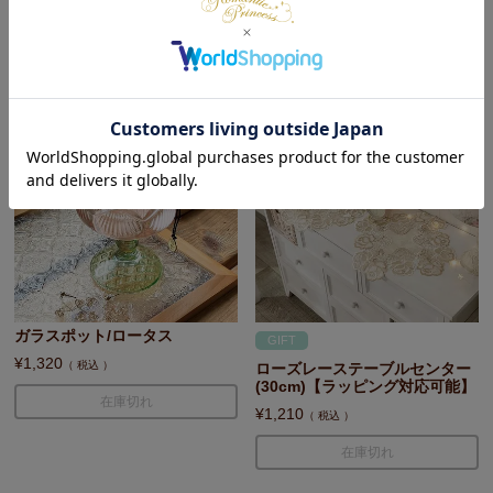
税込
在庫切れ
ガラスポット/ロータス
GIFT
¥
1,320
税込
ローズレーステーブルセンター
(30cm)【ラッピング対応可能】
在庫切れ
¥
1,210
税込
在庫切れ