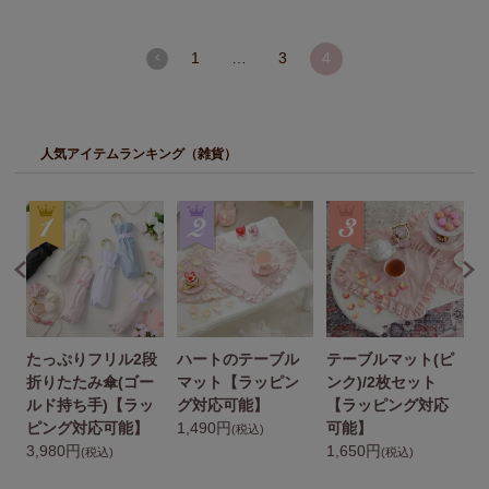
1
…
3
4
人気アイテムランキング（雑貨）
たっぷりフリル2段
ハートのテーブル
テーブルマット(ピ
ト
折りたたみ傘(ゴー
マット【ラッピン
ンク)/2枚セット
ルド持ち手)【ラッ
グ対応可能】
【ラッピング対応
ピング対応可能】
1,490円
可能】
(税込)
3,980円
1,650円
ル
(税込)
(税込)
用