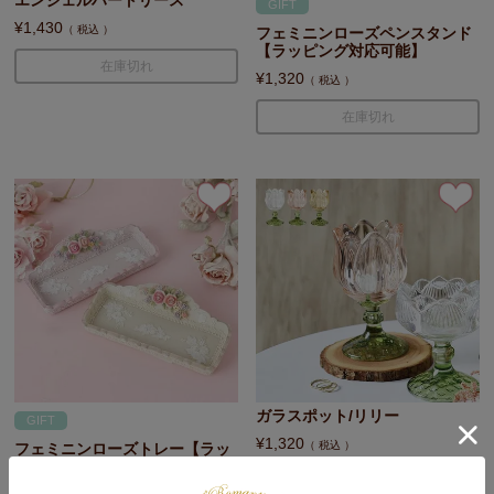
エンジェルハートリース
GIFT
¥
1,430
税込
フェミニンローズペンスタンド
【ラッピング対応可能】
在庫切れ
¥
1,320
税込
在庫切れ
ガラスポット/リリー
GIFT
¥
1,320
税込
フェミニンローズトレー【ラッ
ピング対応可能】
在庫切れ
¥
1,320