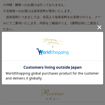
※沖縄・離島へのお届けは行っておりません。
※北海道へのお届けは追加送料が発生いたします。
追加送料につきましては、当店より追加送料をお見積りのうえ、メー
ルにてご案内いたします。内容をご確認のうえ、1週間以内にご返信く
ださい。
■大型商品をご注文の際の注意事項
※商品のサイズや重さ等を目安に玄関口（エレベータ）で搬入が可能か
事前に確認をお願いします。
※重機やクレーンを使っての搬入は承っておりません。
※搬入ができずに返品となる場合は、往復運賃を請求する場合がござい
ます。予めご了承ください。
※日時指定不可