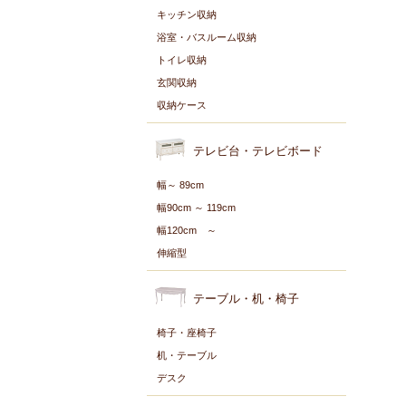
キッチン収納
浴室・バスルーム収納
トイレ収納
玄関収納
収納ケース
テレビ台・テレビボード
幅～ 89cm
幅90cm ～ 119cm
幅120cm ～
伸縮型
テーブル・机・椅子
椅子・座椅子
机・テーブル
デスク