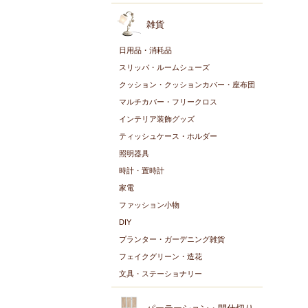
雑貨
日用品・消耗品
スリッパ・ルームシューズ
クッション・クッションカバー・座布団
マルチカバー・フリークロス
インテリア装飾グッズ
ティッシュケース・ホルダー
照明器具
時計・置時計
家電
ファッション小物
DIY
プランター・ガーデニング雑貨
フェイクグリーン・造花
文具・ステーショナリー