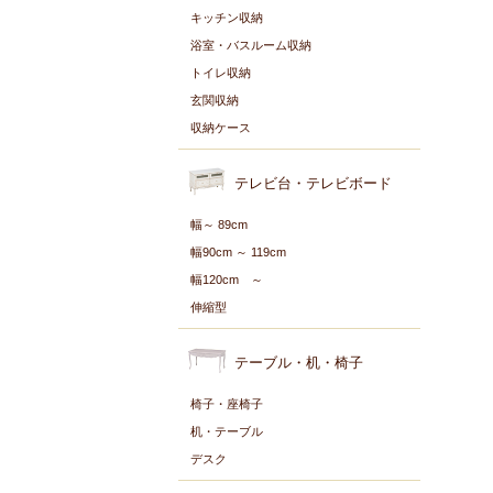
キッチン収納
浴室・バスルーム収納
トイレ収納
玄関収納
収納ケース
テレビ台・テレビボード
幅～ 89cm
幅90cm ～ 119cm
幅120cm ～
伸縮型
テーブル・机・椅子
椅子・座椅子
机・テーブル
デスク