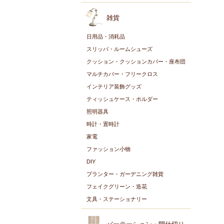
雑貨
日用品・消耗品
スリッパ・ルームシューズ
クッション・クッションカバー・座布団
マルチカバー・フリークロス
インテリア装飾グッズ
ティッシュケース・ホルダー
照明器具
時計・置時計
家電
ファッション小物
DIY
プランター・ガーデニング雑貨
フェイクグリーン・造花
文具・ステーショナリー