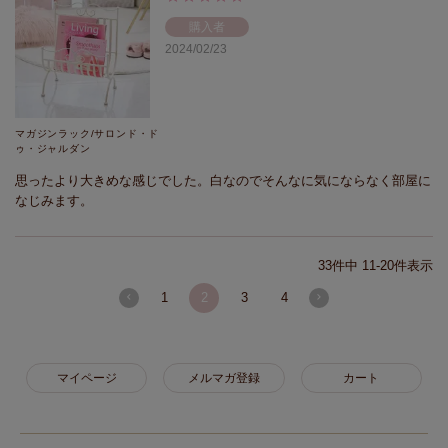
購入者
2024/02/23
マガジンラック/サロンド・ド
ゥ・ジャルダン
思ったより大きめな感じでした。白なのでそんなに気にならなく部屋に
なじみます。
33
件中
11
-
20
件表示
1
2
3
4
マイページ
メルマガ登録
カート