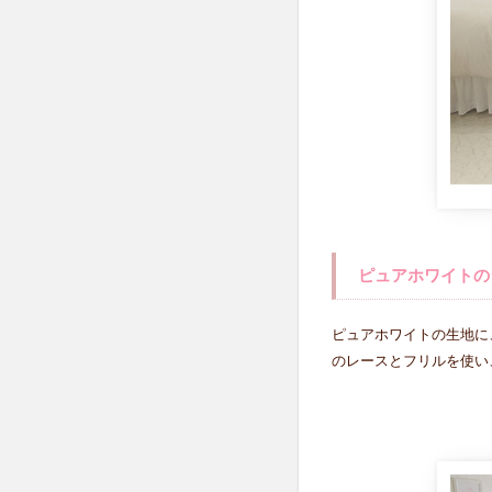
の
シ
ン
プ
ル
上
品
な
カ
バ
ー
リ
ピュアホワイトの
ン
グ♪
ピュアホワイトの生地に
3.1
のレースとフリルを使い
スイ
ート
ロー
ズレ
ース
布団