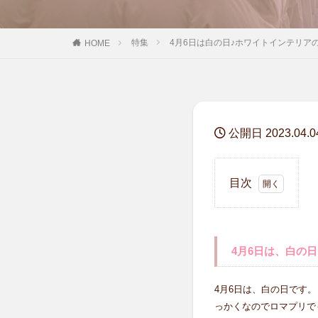
特集
4月6日は白の日♪ホワイトインテリア
HOME
公開日 2023.04.0
目次
1
4月
6日
は、
4月6日は、白の日
白の
日♥
4月6日は、白の日です。
2
っかくなのでロマプリで