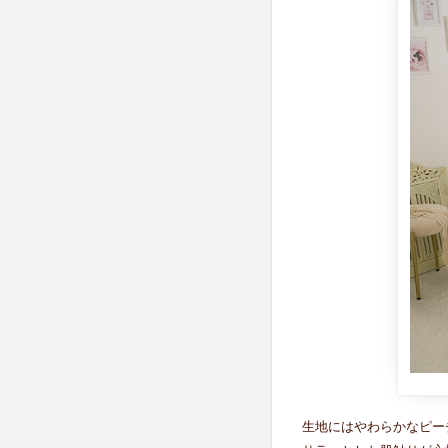
カバ
ー(ホ
ワイ
ト)
4
柄
バ
リ
エ
ー
シ
ョ
ン
豊
富
な
プ
チ
プ
生地にはやわらかなピー
ラ