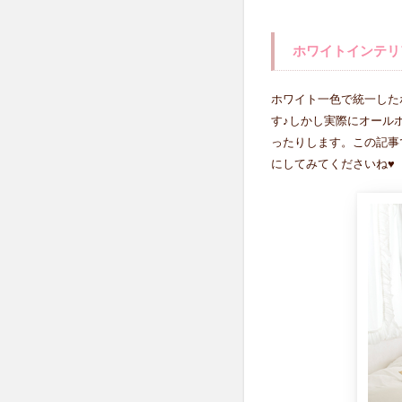
ホ
ワ
イ
ホワイトインテリ
ト
イ
ン
ホワイト一色で統一した
テ
す♪しかし実際にオール
リ
ったりします。この記事
ア
にしてみてくださいね♥
の
美
し
さ
3
ピ
ュ
ア
ホ
ワ
イ
ト