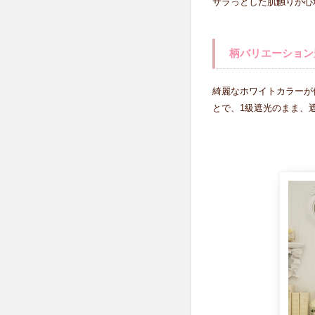
サラっとした肌触りが心
チ
ェ
ス
ト♪
柄バリエーション
4.1
柔ら
綺麗なホワイトカラーが
かタ
とで、1級遮光のまま、
ッチ
１級
遮光
カー
テン
5
か
わ
い
ら
し
い
フ