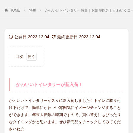
HOME
特集
かわいいトイレタリー特集｜お部屋以外もかわいくコー
公開日 2023.12.04
最終更新日 2023.12.04
目次
1
かわ
いい
トイ
かわいいトイレタリーが新入荷！
レタ
リー
が新
かわいいトイレタリーが久々に新入荷しました！トイレに取り付
入
けるだけで、簡単にかわいい雰囲気にイメージチェンジすること
荷！
ができます。年末大掃除の時期ですので、買い替えにもぴったり
1.1
なタイミングかと思います。ぜひ新商品をチェックしてみてくだ
イヌ
シリ
さいね☆