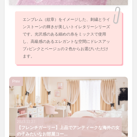
エンブレム（紋章）をイメージした、刺繍とライ
ンストーンの輝きが美しいトイレタリーシリーズ
です。光沢感のある細めの糸をミックスで使用
し、高級感のあるエレガントな空間にドレスアッ
プ♪ピンクとベージュの２色からお選びいただけ
ます。
Prev
2023.11.27
【フレンチガーリー】上品でアンティークな海外の女
の子みたいなお部屋コー...