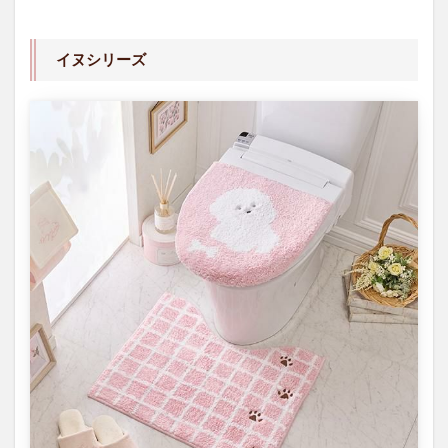
ーズ
1.2
タイ
イヌシリーズ
ルシ
リー
ズ
1.3
チェッ
クライ
ン
（Dick
Bruna）
シリー
ズ
1.4
シュ
クル
メラ
ンジ
ェシ
リー
ズ