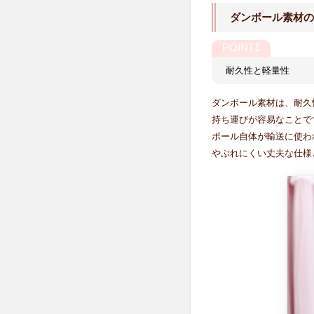
商品
の特
ダンボール素材の
徴
2.7
使用
耐久性と軽量性
イメ
ージ
ダンボール素材は、耐久
持ち運びが容易なことで
3
ボール自体が輸送に使わ
ま
やぶれにくい丈夫な仕様
と
め
3.1
収納
ボッ
クス
の投
稿は
こち
ら☆