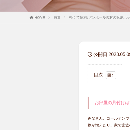
特集
軽くて便利♪ダンボール素材の収納ボ
HOME
公開日 2023.05.0
目次
1
お部屋
の片付
けはで
お部屋の片付けは
きて
る！？
みなさん、ゴールデンウ
2
物が増えたり、家で家族