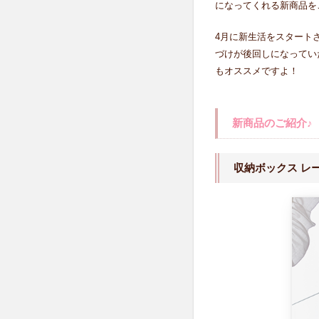
新
になってくれる新商品を
商
品
4月に新生活をスタート
の
づけが後回しになってい
ご
もオススメですよ！
紹
介♪
2.1
新商品のご紹介♪
収納
ボッ
クス
収納ボックス レ
レー
ス柄
2.2
ダン
ボー
ル素
材の
メリ
ット