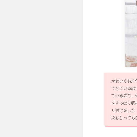
2.3
耐久
性と
軽量
性
2.4
組み
立て
と折
りた
たみ
かわいくお片
2.5
できているの
環境
ているので、
にや
をすっぽり収
さし
り付けをした
い素
染むとっても
材
2.6