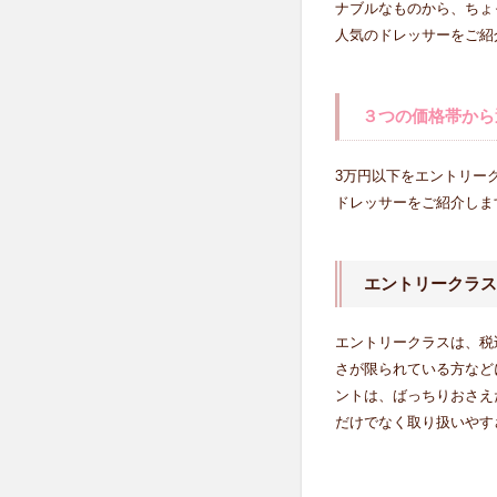
ナブルなものから、ちょ
2
人気のドレッサーをご紹
３つ
の価
格帯
３つの価格帯から
から
選
ぶ！
3万円以下をエントリー
おす
ドレッサーをご紹介しま
すめ
のド
レッ
サー
エントリークラス
2.1
エントリークラスは、税
エン
さが限られている方など
トリ
ーク
ントは、ばっちりおさえ
ラス
だけでなく取り扱いやす
2.1.1
No.1 三