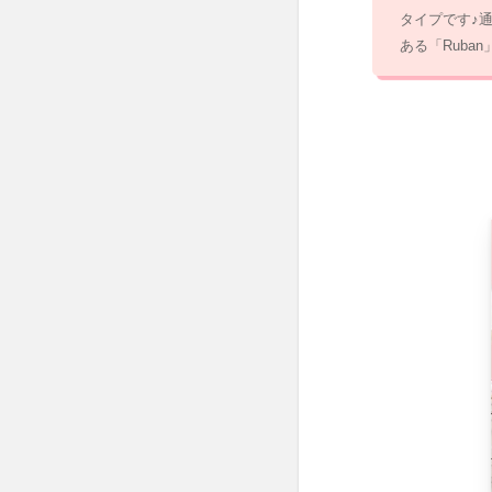
タイプです♪
取っ手
を着せ
ある「Rub
替えで
きる猫
脚ドレ
ッサー/
ホワイ
ト&ア
ンティ
ーク
2.2.5
No.11
アンテ
ィーク
風ドレ
ッサー
／
Arbre(ア
ーブル)
2.3