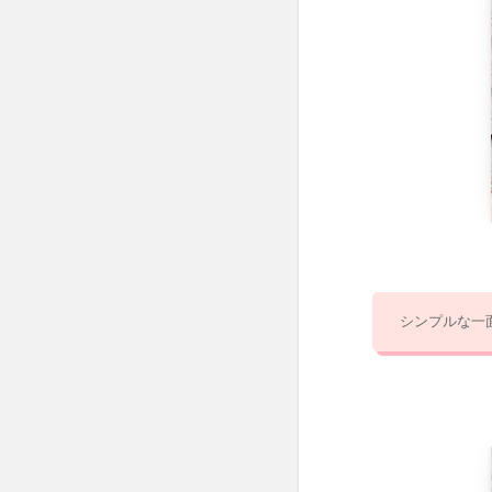
ハイ
クラ
ス
2.3.1
No.12 ドレッ
サ
ー/DUET（デ
ュエット)
2.3.2
No.13 アン
ティーク風
ドレッサー
シンプルな一
＆スツー
ル/Soleil(ソ
レイユ)
2.3.3
No.14 ク
ラシカル