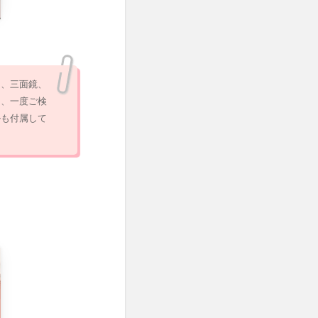
ン、三面鏡、
ら、一度ご検
ルも付属して