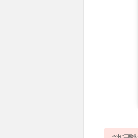
ラス
2.2.1
No.7 
面鏡ドレッサ
ー/RoseRelief
ーズレリーフ)
2.2.2
No.8 取っ手
が選べる猫
脚ドレッサ
ー/Ruban(リ
ュバン)
2.2.3
No.9 ドレ
ッサー＆ス
ツー
ル/Deux(ド
ゥー)
2.2.4
本体は三面鏡
No.10