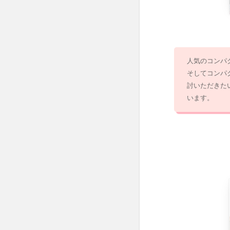
2.1.4
No.4 ウ
ェーブ
ミラー
ドレッ
サー
人気のコンパ
そしてコンパ
2.1.5
討いただきた
No.5 ド
レッサ
います。
ー(スク
エア)
2.1.6
No.6 ド
レッサ
ー(ラウ
ンド)
2.2
ミド
ルク