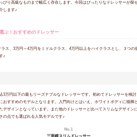
っぴり高級なものまで幅広く存在します。今回はぴったりなドレッサーが探
介します♪
選ぶ！おすすめのドレッサー
クラス、3万円～4万円をミドルクラス、4万円以上をハイクラスとし、３つの
す♪
込3万円以下の最もリーズナブルなドレッサーです。初めてドレッサーを検討
におすすめのモデルとなります。入門向けとはいえ、ホワイトボディに猫脚
たデザインとなっています。また他のドレッサーと比べてスリムなデザイン
さの点でも選ばれる人気モデルです♪
No.1
三面鏡スリムドレッサー