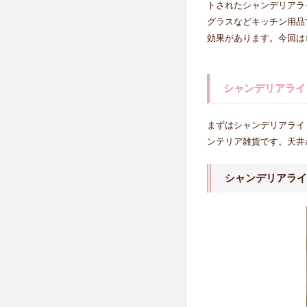
トされたシャンデリアラ
ク
リ
グラスなどキッチン用品
ア
効果があります。今回は
ア
イ
テ
シャンデリアライ
ム
2
まずはシャンデリアライ
シ
ンテリア雑貨です。天井
ャ
ン
デ
シャンデリアライ
リ
ア
ラ
イ
ト
2.1
シャ
ンデ