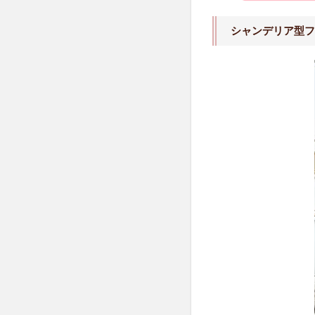
ロア
ライ
シャンデリア型フ
ト
（４
灯・
シル
バ
ー）
2.3
シャ
ンデ
リア
型ス
タン
ドラ
イト
3
ク
リ