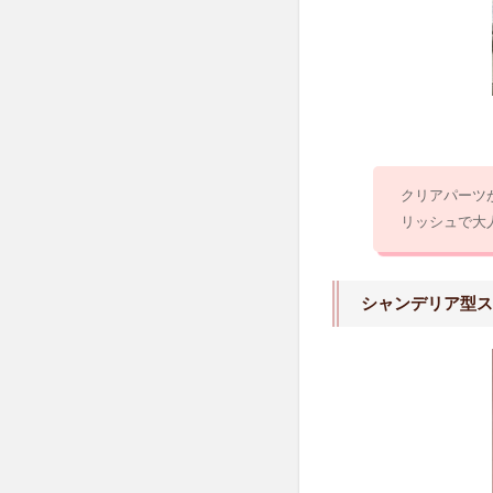
ア
グ
ラ
ス
3.1
クリ
アグ
ラス
クリアパーツ
／
リッシュで大
270(4
個セ
ット)
シャンデリア型ス
3.2
ハン
マー
トー
ング
ラス
／
310(4