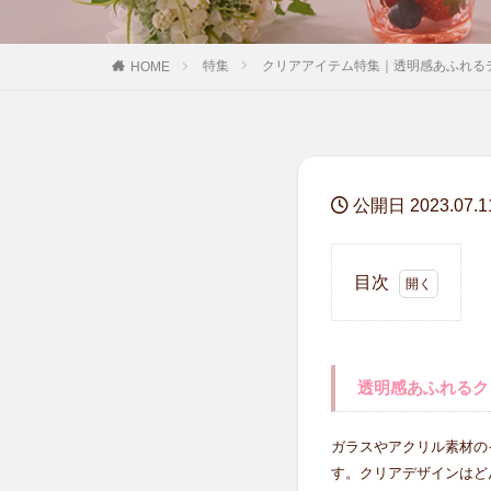
特集
クリアアイテム特集｜透明感あふれる
HOME
公開日 2023.07.1
目次
1
透
明
感
透明感あふれるク
あ
ふ
ガラスやアクリル素材の
れ
す。クリアデザインはど
る