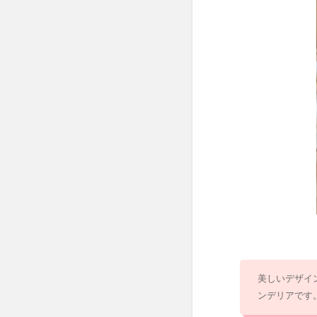
リア
ライ
ト 5
灯
（シ
ャン
デリ
ア球
付
き）
／Ｃ
ｌａ
ｉｒ
（ク
レー
ル）
2.2
シャ
美しいデザイ
ンデ
ンデリアです
リア
型フ