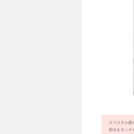
個セ
ット)
3.3
ハン
マー
トー
ング
ラス
／
500(2
個セ
ット)
4
ク
リ
ア
バ
ズ
クリスタル調
グ
部分をタッチ
ッ