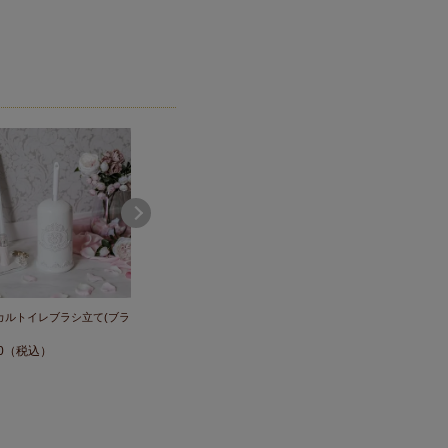
カルトイレブラシ立て(ブラ
きらきらリボンマット
バスマット45×60/デュア
￥
3,490
（税込）
￥
2,200
（税込）
0
（税込）