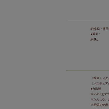
約幅33・奥行
●重量：
約2kg
〔本体〕メタ
〔バスチェア
●台湾製
※火のそばに
※たわしや、
※熱湯を使用