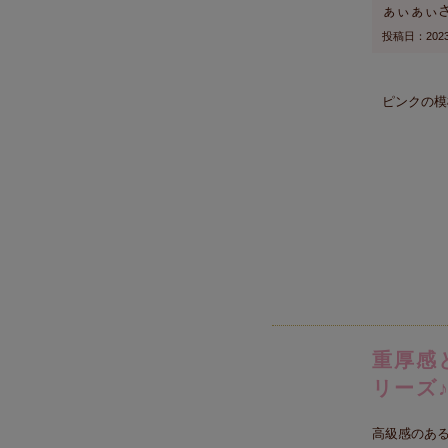
ぁぃぁぃ
投稿日
2023
ピンクの模
重厚感
リーズ
高級感のあ