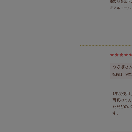
※製品を落下
※アルコール
うさぎ
投稿日
2025
1年弱使用
写真のまん
ただどのバ
す。