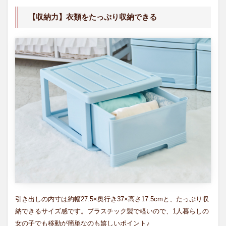
深型
収納
【収納力】衣類をたっぷり収納できる
シリ
ーズ
1.1
【収
納
力】
衣類
をた
っぷ
り収
納で
きる
1.2
【タ
イ
プ】
使い
方に
引き出しの内寸は約幅27.5×奥行き37×高さ17.5cmと、たっぷり収
合わ
納できるサイズ感です。プラスチック製で軽いので、1人暮らしの
せて
選べ
女の子でも移動が簡単なのも嬉しいポイント♪