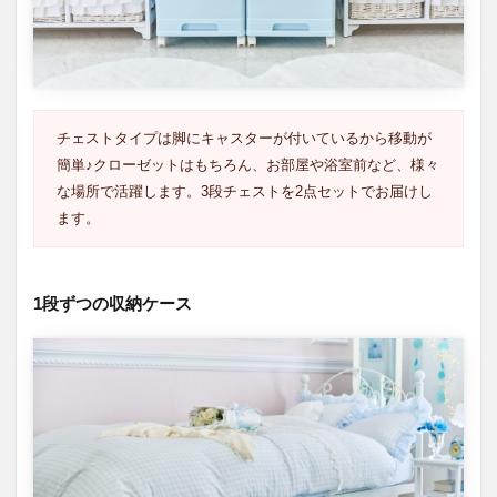
い4
色
2.1
ホワ
イト
チェストタイプは脚にキャスターが付いているから移動が
2.2
グレ
簡単♪クローゼットはもちろん、お部屋や浴室前など、様々
ープ
な場所で活躍します。3段チェストを2点セットでお届けし
2.3
ます。
ブル
ー
2.4
1段ずつの収納ケース
ピン
ク
3
見せ
る＆
隠す
収納
を叶
え