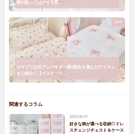
柄の貼ってはがせる壁...
Next
2024.05.14
ロマプリ公式アンバサダー第2期生＆選んだアイテム
をご紹介♡【ベッド・ベ...
関連するコラム
2024.06.07
好きな柄が選べる収納♡ドレ
スチェンジチェスト＆ケース