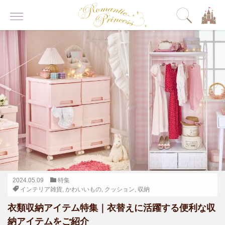
2024.05.09
特集
インテリア雑貨
,
かわいいもの
,
クッション
,
収納
衣類収納アイテム特集｜衣替えに活躍する便利な収
納アイテムをご紹介