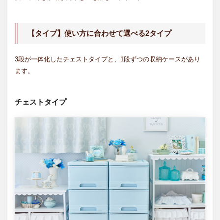
る2タ
イプ
1.3
【タイプ】使い方に合わせて選べる2タイプ
チェ
スト
タイ
3段が一体化したチェストタイプと、1段ずつの収納ケースがあり
プ
ます。
1.4
1段ず
つの
チェストタイプ
収納
ケー
ス
2
【カ
ラ
ー】
お好
みで
選べ
るか
わい