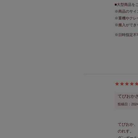
■大型商品を
※商品のサイ
※重機やクレ
※搬入ができ
※日時指定不
てぴおか
投稿日
2024
てぴおか、
のれす。

ダンボール