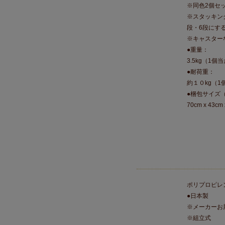
※同色2個セ
※スタッキン
段・6段にす
※キャスター
●重量：
3.5kg（1個
●耐荷重：
約１０kg（1
●梱包サイズ
70cm x 43cm 
ポリプロピレ
●日本製
※メーカーお
※組立式