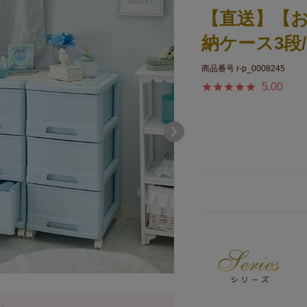
【直送】【
納ケース3段/
商品番号
r-p_0008245
5.00