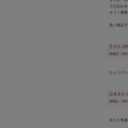
てぴおかみ
そう！簡単
良い商品で
さ
1
投稿日
2024
はる
投稿日
2023
主人と色違