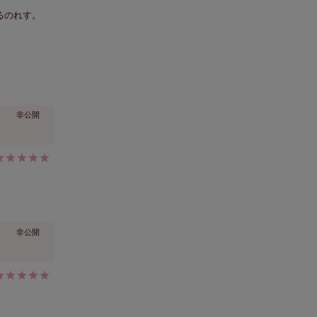
るのれす。
非公開
非公開