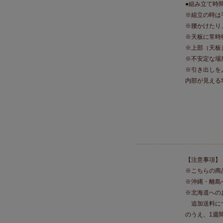
●組み立て時
※組立の時は
※腰かけたり
※天板に常時
※上部（天板
※不安定な場
※引き出しを
内部が見える
【注意事項】
※こちらの商
※沖縄・離島
※北海道への
追加送料につ
のうえ、1週