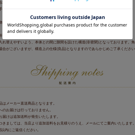
間の目安：約２０分
手袋などで、手の保護をしてください。
、重いものを載せないでください。
物を置くのはお避けください。
）を持ち上げての移動は外れる危険がありますのでおやめください。
所、高所、火気の近くでのご使用はおやめください。
入れ替えやすいよう、本体との間に隙間を設けた構造(非密閉)となっております。
場合がございますが、構造上の仕様(良品)となりますのであらかじめご了承くださ
品はメーカー直送商品となります。
へのお届けは行っておりません。
お届けは追加送料が発生いたします。
きましては、当店より追加送料をお見積りのうえ、メールにてご案内いたします
間以内にご返信ください。