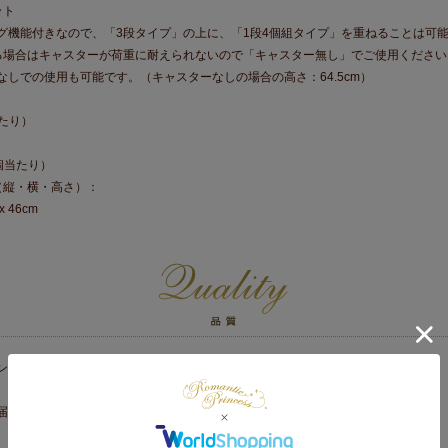
ット
グ機能付きなので、「3段タイプ」の上に、「1段4個組タイプ」を重ねることは可能
る場合はキャスターが荷重に耐えられないので「キャスター無し」でご使用ください
なしでの使用も可能です。（キャスターなしの場合の高さ：64.5cm）
当たり）
個当たり）
（縦・横・高さ）：
x 46cm
ン
届け品