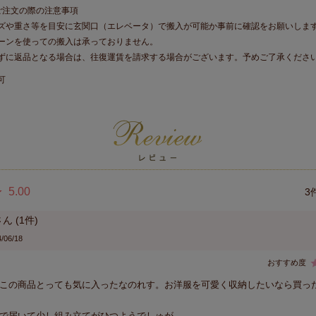
ご注文の際の注意事項
ズや重さ等を目安に玄関口（エレベータ）で搬入が可能か事前に確認をお願いしま
ーンを使っての搬入は承っておりません。
ずに返品となる場合は、往復運賃を請求する場合がございます。予めご了承くださ
可
5.00
3
1
/06/18
この商品とっても気に入ったなのれす。お洋服を可愛く収納したいなら買っ
で届いて少し組み立てがひつようでしゅが、
