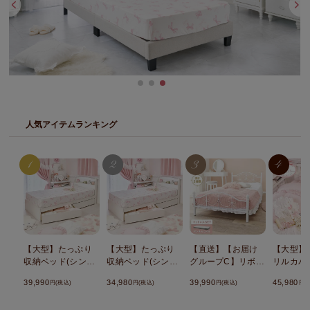
人気アイテムランキング
【大型】たっぷり
【大型】たっぷり
【直送】【お届け
【大型】
収納ベッド(シング
収納ベッド(シング
グループC】リボン
リルカバ
ル・ポケットコイ
ル・本体のみ)
アイアンベッド(シ
り収納ベ
39,990
34,980
39,990
45,980
円(税込)
円(税込)
円(税込)
円(
ルマットレス付)
ングル・ボンネル
グル・マ
コイルマットレス
付)セット