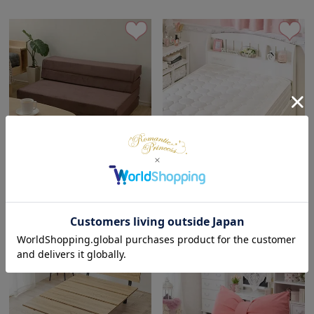
【直送】【お届けグループB】
【大型】ポケットコイルの圧縮
ソファベッドマットレス(ダブ
ロールマットレス(セミダブル)
ル)
¥
19,990
税込
¥
15,990
税込