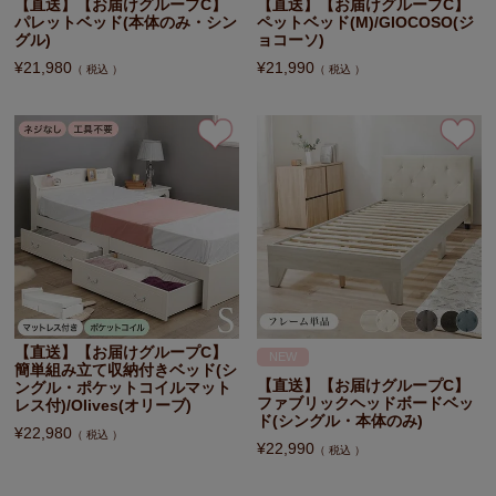
【直送】【お届けグループC】
【直送】【お届けグループC】
パレットベッド(本体のみ・シン
ペットベッド(M)/GIOCOSO(ジ
グル)
ョコーソ)
¥
21,980
¥
21,990
税込
税込
【直送】【お届けグループC】
NEW
簡単組み立て収納付きベッド(シ
【直送】【お届けグループC】
ングル・ポケットコイルマット
ファブリックヘッドボードベッ
レス付)/Olives(オリーブ)
ド(シングル・本体のみ)
¥
22,980
税込
¥
22,990
税込