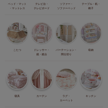
ベッド・マット
テレビ台・
ソファー・
テーブル・机・
・マットレス
テレビボード
ソファーベッド
椅子
こたつ
ドレッサー・
パーテーション・
収納
鏡・鏡台
間仕切り
寝具
カーテン
ラグ・
キッチン
カーペット