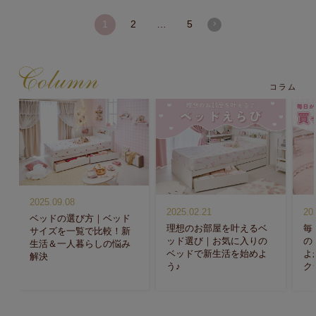
1
2
…
5
コラム
2025.09.08
2025.02.21
20
ベッドの選び方｜ベッド
理想のお部屋を叶えるベ
毎
サイズを一覧で比較！新
ッド選び｜お気に入りの
の
生活＆一人暮らしの悩み
ベッドで新生活を始めよ
よ
解決
う♪
ク