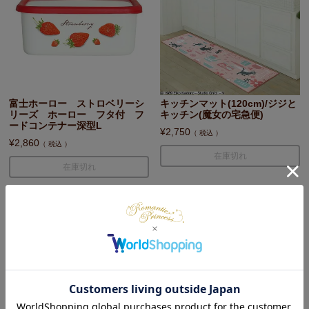
富士ホーロー ストロベリーシ
キッチンマット(120cm)/ジジと
リーズ ホーロー フタ付 フ
キッチン(魔女の宅急便)
ードコンテナー深型L
¥
2,750
税込
¥
2,860
税込
在庫切れ
在庫切れ