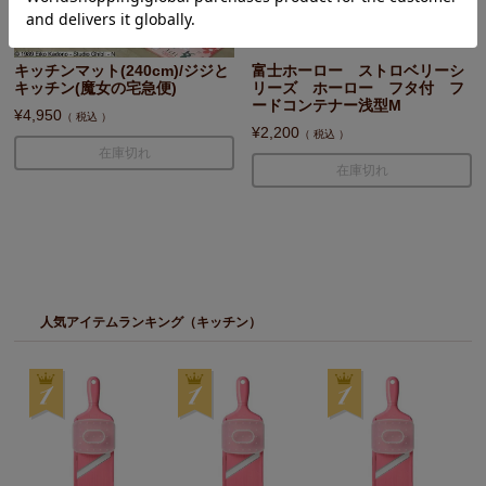
キッチンマット(240cm)/ジジと
富士ホーロー ストロベリーシ
キッチン(魔女の宅急便)
リーズ ホーロー フタ付 フ
ードコンテナー浅型M
¥
4,950
税込
¥
2,200
税込
在庫切れ
在庫切れ
人気アイテムランキング（キッチン）