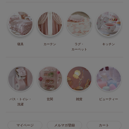
寝具
カーテン
ラグ・
キッチン
カーペット
バス・トイレ・
玄関
雑貨
ビューティー
洗濯
マイページ
メルマガ登録
カート