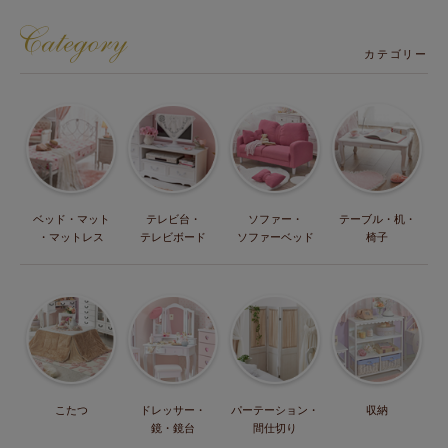
カテゴリー
ベッド・マット
テレビ台・
ソファー・
テーブル・机・
・マットレス
テレビボード
ソファーベッド
椅子
こたつ
ドレッサー・
パーテーション・
収納
鏡・鏡台
間仕切り