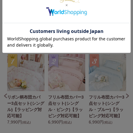
¥
15,590
¥
14,990
税込
税込
人気アイテムランキング（寝具）
リボン柄布団カバ
フリル布団カバー3
フリル布団カバー3
点
ー3点セット(シング
点セット(シング
点セット(シング
ル)【ラッピング対
ル・ピンク)【ラッ
ル・ブルー)【ラッ
応可能】
ピング対応可能】
ピング対応可能】
7,990円
6,990円
6,990円
(税込)
(税込)
(税込)
1