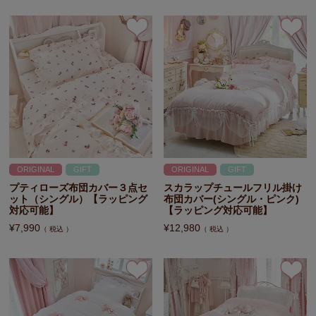
ORIGINAL
GIFT
ORIGINAL
GIFT
プティローズ布団カバー３点セ
スカラップチュールフリル掛け
ット（シングル）【ラッピング
布団カバー(シングル・ピンク)
対応可能】
【ラッピング対応可能】
¥
7,990
¥
12,980
税込
税込