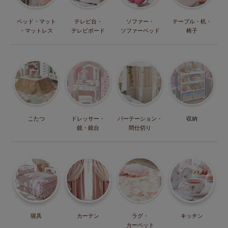
ベッド・マット
テレビ台・
ソファー・
テーブル・机・
・マットレス
テレビボード
ソファーベッド
椅子
こたつ
ドレッサー・
パーテーション・
収納
鏡・鏡台
間仕切り
寝具
カーテン
ラグ・
キッチン
カーペット