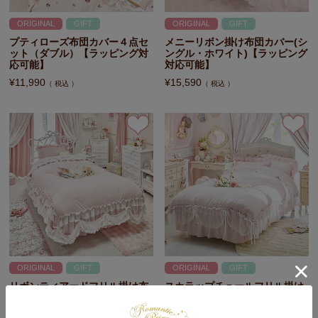
ORIGINAL
GIFT
ORIGINAL
GIFT
プティローズ布団カバー４点セ
メニーリボン掛け布団カバー(シ
ット（ダブル）【ラッピング対
ングル・ホワイト)【ラッピング
応可能】
対応可能】
¥
11,990
¥
15,590
税込
税込
ORIGINAL
GIFT
ORIGINAL
GIFT
リボンティアードフリル掛け布
スカラップチュールフリル掛け
団カバー(シングル・ピンク)
布団カバー(セミダブル・ピン
【ラッピング対応可能】
ク)【ラッピング対応可能】