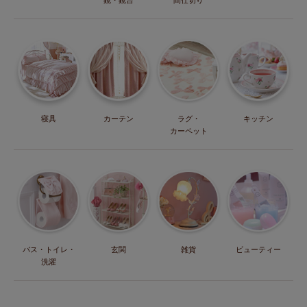
鏡・鏡台
間仕切り
寝具
カーテン
ラグ・
キッチン
カーペット
バス・トイレ・
玄関
雑貨
ビューティー
洗濯