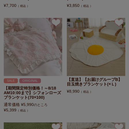
¥
7,700
¥
3,850
税込
税込
【直送】【お届けグループB】
SALE
ORIGINAL
目玉焼きブランケット(×Ｌ)
【期間限定特別価格！～8/18
¥
8,990
税込
AM10:00まで】シフォンローズ
ブランケット(70×100)
通常価格
¥
5,990
のところ
¥
5,399
税込