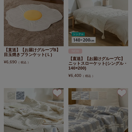
【直送】【お届けグループB】
NEW
目玉焼きブランケット(Ｌ)
【直送】【お届けグループC】
¥
6,690
税込
ニットスローケット(シングル・
140×200)
¥
6,400
税込