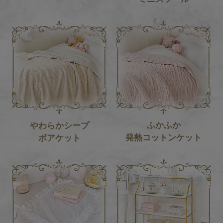
1
2
ふかふか
やわらかシープ
発熱コットンケット
ボアケット