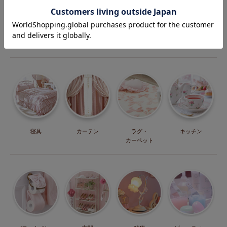
こたつ
ドレッサー・
パーテーション・
収納
鏡・鏡台
間仕切り
寝具
カーテン
ラグ・
キッチン
カーペット