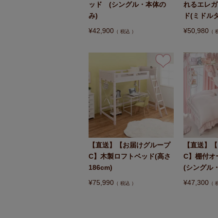
ッド (シングル・本体の
れるエレガ
み)
ド(ミドル
¥
42,900
¥
50,980
税込
【直送】【お届けグループ
【直送】【
C】木製ロフトベッド(高さ
C】棚付オ
186cm)
(シングル
¥
75,990
¥
47,300
税込