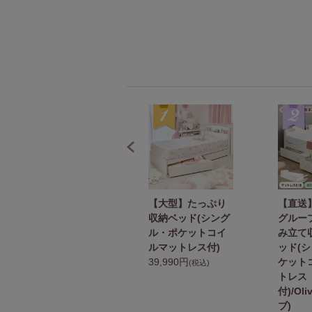
【直送】【お届け
【大型】たっぷり
【直送
グループC】リボン
収納ベッド(シング
グルー
アイアンベッド(シ
ル・ポケットコイ
み立て
ングル・ボンネル
ルマットレス付)
ッド(
コイルマットレス
39,990円
ケット
(税込)
付)
トレス
39,990円
付)/Ol
(税込)
ブ)