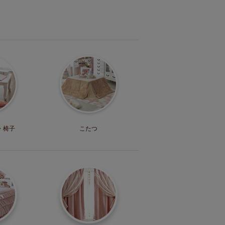
・
椅子
こたつ