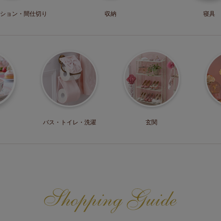
ション・
間仕切り
収納
寝具
バス・トイレ・
洗濯
玄関