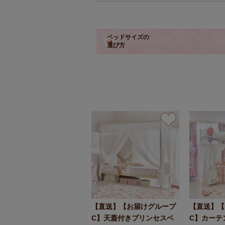
ベッドサイズの
選び方
【直送】【お届けグループ
【直送】【
C】天蓋付きプリンセスベ
C】カーテ