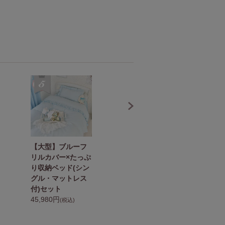
【大型】ブルーフ
【大型】ピンクフ
【
リルカバー×たっぷ
リルカバー×たっぷ
カ
り収納ベッド(シン
り収納ベッド(シン
納
グル・マットレス
グル・マットレス
ル
付)セット
付)セット
セ
45,980円
45,980円
4
(税込)
(税込)