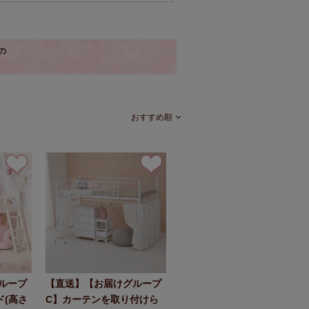
の
おすすめ順
ループ
【直送】【お届けグループ
ド(高さ
C】カーテンを取り付けら