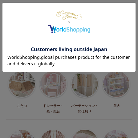
ベッド・マット
テレビ台・
ソファー・
テーブル・机・
・マットレス
テレビボード
ソファーベッド
椅子
こたつ
ドレッサー・
パーテーション・
収納
鏡・鏡台
間仕切り