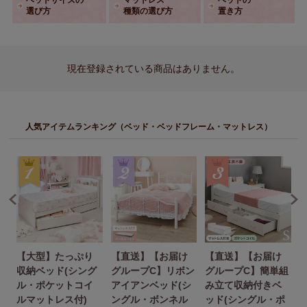
選び方
種類の選び方
置き方
現在登録されている商品はありません。
人気アイテムランキング（ベッド・ベッドフレーム・マットレス）
【大型】たっぷり
【直送】【お届け
【直送】【お届け
組
収納ベッド(シング
グループC】リボン
グループC】簡単組
ン
ル・ポケットコイ
アイアンベッド(シ
み立て収納付きベ
ルマットレス付)
ングル・ボンネル
ッド(シングル・ポ