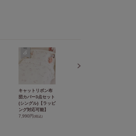
キャットリボン布
ミルフィーユリボ
ス
団カバー3点セット
ン布団カバー4点セ
リ
(シングル)【ラッピ
ット(セミダブル・
セ
ング対応可能】
ピンク)【ラッピン
【
7,990円
グ対応可能】
可
(税込)
13,990円
7
(税込)