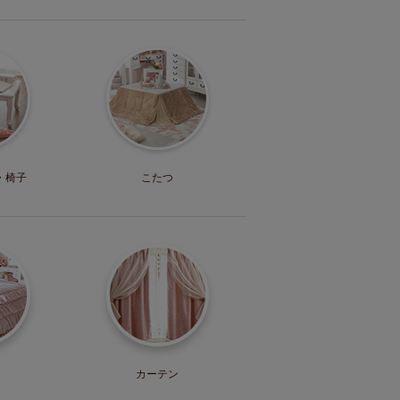
・
椅子
こたつ
カーテン