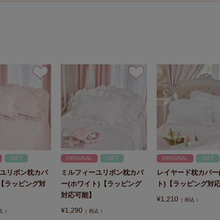
GIFT
ORIGINAL
GIFT
ORIGINAL
GIFT
ユリボン枕カバ
ミルフィーユリボン枕カバ
レイヤード枕カバー
)【ラッピング対
ー(ホワイト)【ラッピング
ト)【ラッピング対
対応可能】
¥
1,210
税込
¥
1,290
込
税込