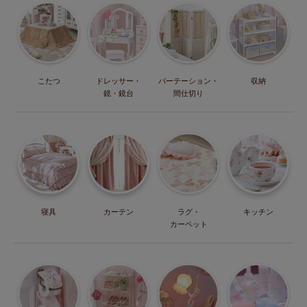
こたつ
ドレッサー・
パーテーション・
収納
鏡・鏡台
間仕切り
寝具
カーテン
ラグ・
キッチン
カーペット