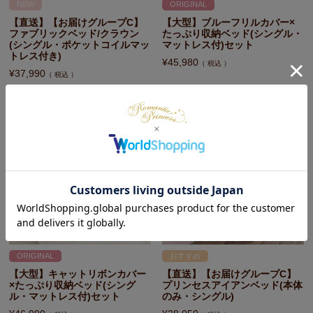
NEW
ORIGINAL
【直送】【お届けグループC】
【大型】ブルーフリルカバー×
ファブリックベッド/クラウン
たっぷり収納ベッド(シングル・
(シングル・ポケットコイルマッ
マットレス付)セット
トレス付き)
¥
45,980
税込
¥
37,990
税込
ORIGINAL
おすすめ
【大型】キャットリボンカバー
【直送】【お届けグループC】
×たっぷり収納ベッド(シング
プリンセスアイアンベッド(本体
ル・マットレス付)セット
のみ・シングル)