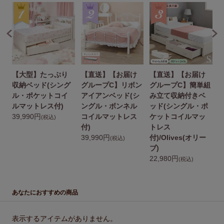
【大型】たっぷり
【直送】【お届け
【直送】【お届け
組
収納ベッド(シング
グループC】リボン
グループC】簡単組
ン
ル・ポケットコイ
アイアンベッド(シ
み立て収納付きベ
ルマットレス付)
ングル・ボンネル
ッド(シングル・ポ
39,990円
コイルマットレス
ケットコイルマッ
2
(税込)
付)
トレス
39,990円
付)/Olives(オリー
(税込)
ブ)
22,980円
(税込)
あなたにおすすめの商品
表示するアイテムがありません。