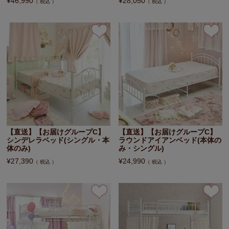
¥
46,990
¥
28,050
税込
税込
【直送】【お届けグループC】
【直送】【お届けグループC】
シンデレラベッド(シングル・本
ラウンドアイアンベッド(本体の
体のみ)
み・シングル)
¥
27,390
¥
24,990
税込
税込