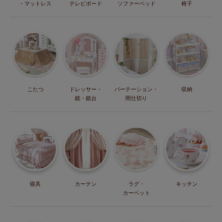
・マットレス
テレビボード
ソファーベッド
椅子
こたつ
ドレッサー・
パーテーション・
収納
鏡・鏡台
間仕切り
寝具
カーテン
ラグ・
キッチン
カーペット