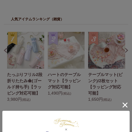
人気アイテムランキング（雑貨）
たっぷりフリル2段
ハートのテーブル
テーブルマット(ピ
ト
折りたたみ傘(ゴー
マット【ラッピン
ンク)/2枚セット
ルド持ち手)【ラッ
グ対応可能】
【ラッピング対応
ピング対応可能】
1,490円
可能】
(税込)
3,980円
1,650円
ル
(税込)
(税込)
用
1
あなたにおすすめの商品