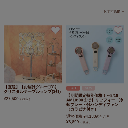
おすすめ順
【直送】【お届けグループC】
SALE
NEW
クリスタルテーブルランプ(3灯)
【期間限定特別価格！～8/18
¥
27,500
税込
AM10:00まで】ミッフィー 冷
却プレート付ハンディファン
（カラビナ付き）
通常価格
¥
4,180
のところ
¥
3,899
税込