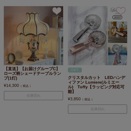
【直送】【お届けグループC】
GIFT
ローズ柄シェードテーブルラン
クリスタルカット LEDハンデ
プ(1灯)
ィファン Lumiere(ルミエー
¥
14,300
税込
ル) Toffy【ラッピング対応可
能】
在庫切れ
¥
3,850
税込
在庫切れ