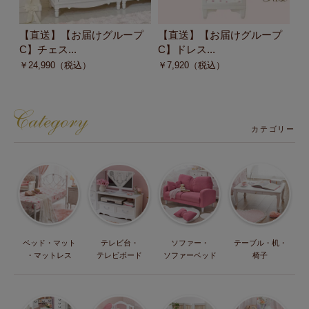
【直送】【お届けグループ
【直送】【お届けグループ
【
C】チェス...
C】ドレス...
C
￥
24,990
（税込）
￥
7,920
（税込）
￥
カテゴリー
ベッド・マット
テレビ台・
ソファー・
テーブル・机・
・マットレス
テレビボード
ソファーベッド
椅子