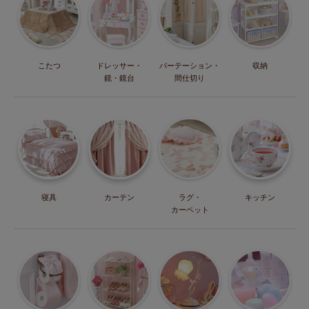
こたつ
ドレッサー・
パーテーション・
収納
鏡・鏡台
間仕切り
寝具
カーテン
ラグ・
キッチン
カーペット