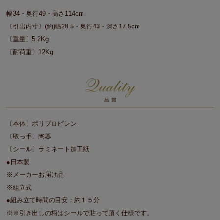
幅34・奥行49・高さ114cm
〔引出内寸〕(約)幅28.5・奥行43・深さ17.5cm
〔重量〕5.2Kg
〔耐荷重〕12Kg
〔本体〕ポリプロピレン
〔取っ手〕陶器
〔シール〕ラミネート加工紙
●日本製
※メーカーお届け品
※組立式
●組み立て時間の目安：約１５分
※※引き出しの柄はシールで貼って頂く仕様です。