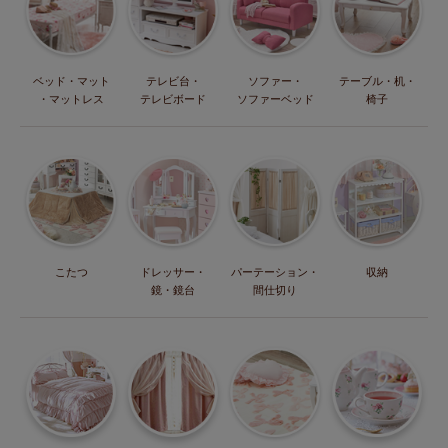
ベッド・マット
テレビ台・
ソファー・
テーブル・机・
・マットレス
テレビボード
ソファーベッド
椅子
こたつ
ドレッサー・
パーテーション・
収納
鏡・鏡台
間仕切り