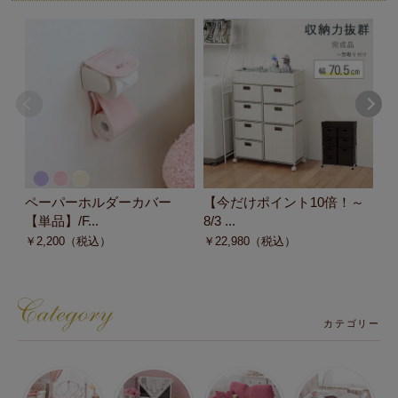
ペーパーホルダーカバー
【今だけポイント10倍！～
【
【単品】/F...
8/3 ...
8/3
￥
2,200
（税込）
￥
22,980
（税込）
￥
カテゴリー