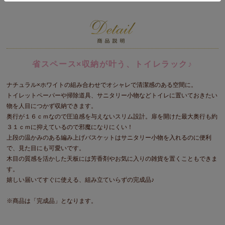
省スペース×収納が叶う、トイレラック♪
ナチュラル×ホワイトの組み合わせでオシャレで清潔感のある空間に。
トイレットペーパーや掃除道具、サニタリー小物などトイレに置いておきたい
物を人目につかず収納できます。
奥行が１６ｃｍなので圧迫感を与えないスリム設計。扉を開けた最大奥行も約
３１ｃｍに抑えているので邪魔になりにくい！
上段の温かみのある編み上げバスケットはサニタリー小物を入れるのに便利
で、見た目にも可愛いです。
木目の質感を活かした天板には芳香剤やお気に入りの雑貨を置くこともできま
す。
嬉しい届いてすぐに使える、組み立ていらずの完成品♪
※商品は「完成品」となります。