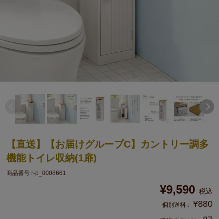
【直送】【お届けグループC】カントリー調多
機能トイレ収納(1扉)
商品番号
r-p_0008661
¥
9,590
税込
¥
880