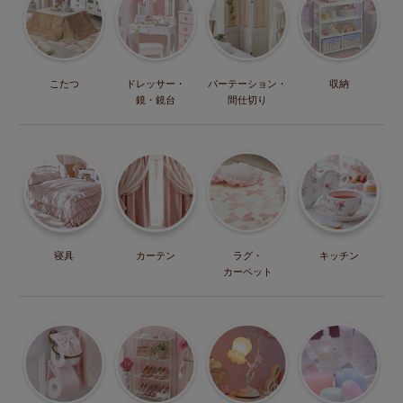
こたつ
ドレッサー・
パーテーション・
収納
鏡・鏡台
間仕切り
寝具
カーテン
ラグ・
キッチン
カーペット