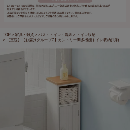
TOP
家具・雑貨
バス・トイレ・洗濯
トイレ収納
【直送】【お届けグループC】カントリー調多機能トイレ収納(1扉)