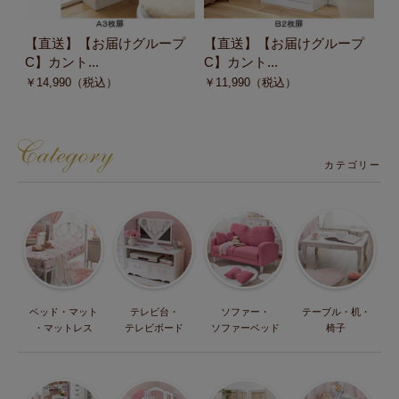
【直送】【お届けグループ
【直送】【お届けグループ
【
C】カント...
C】カント...
C
￥
14,990
（税込）
￥
11,990
（税込）
￥
カテゴリー
ベッド・マット
テレビ台・
ソファー・
テーブル・机・
・マットレス
テレビボード
ソファーベッド
椅子