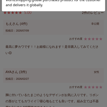
5.00
2
もえ
4
非公開
投稿日
2026/07/09
最高に夢カワです！！お姫様になれます！是非購入してみてくださ
い😊
AYA
3
女性
投稿日
2026/02/27
脚に付いているたまごのようなデザインがお気に入りです。リボン
の形がとてもカワイイ♡寝心地もとても良いです。組み立ては不器