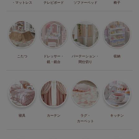
・マットレス
テレビボード
ソファーベッド
椅子
こたつ
ドレッサー・
パーテーション・
収納
鏡・鏡台
間仕切り
寝具
カーテン
ラグ・
キッチン
カーペット