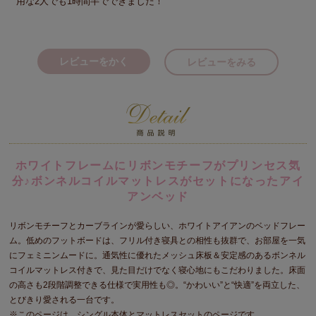
用な2人でも1時間半でできました！
レビューをかく
レビューをみる
ホワイトフレームにリボンモチーフがプリンセス気
分♪ボンネルコイルマットレスがセットになったアイ
アンベッド
リボンモチーフとカーブラインが愛らしい、ホワイトアイアンのベッドフレー
ム。低めのフットボードは、フリル付き寝具との相性も抜群で、お部屋を一気
にフェミニンムードに。通気性に優れたメッシュ床板＆安定感のあるボンネル
コイルマットレス付きで、見た目だけでなく寝心地にもこだわりました。床面
の高さも2段階調整できる仕様で実用性も◎。“かわいい”と“快適”を両立した、
とびきり愛される一台です。
※このページは、シングル本体とマットレスセットのページです。