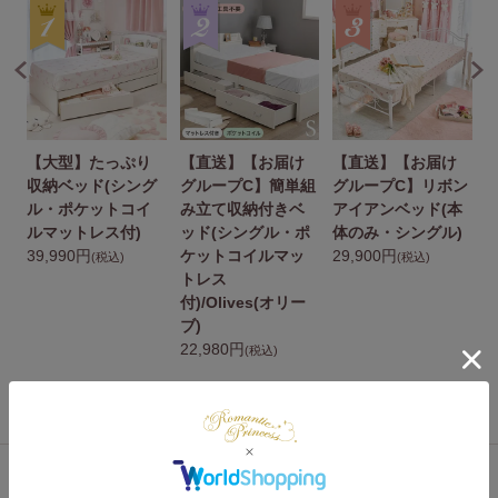
【大型】たっぷり
【直送】【お届け
【直送】【お届け
ン
収納ベッド(シング
グループC】簡単組
グループC】リボン
シ
ル・ポケットコイ
み立て収納付きベ
アイアンベッド(本
ルマットレス付)
ッド(シングル・ポ
体のみ・シングル)
39,990円
ケットコイルマッ
29,900円
み
(税込)
(税込)
トレス
2
付)/Olives(オリー
ブ)
22,980円
(税込)
あなたにおすすめの商品
表示するアイテムがありません。