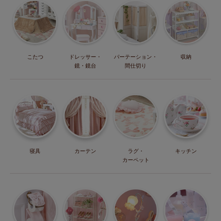
こたつ
ドレッサー・
パーテーション・
収納
鏡・鏡台
間仕切り
寝具
カーテン
ラグ・
キッチン
カーペット