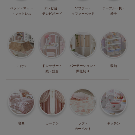
ベッド・マット
テレビ台・
ソファー・
テーブル・机・
・マットレス
テレビボード
ソファーベッド
椅子
こたつ
ドレッサー・
パーテーション・
収納
鏡・鏡台
間仕切り
寝具
カーテン
ラグ・
キッチン
カーペット