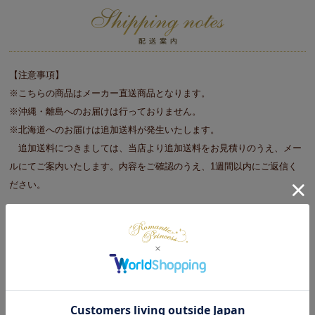
【注意事項】
※こちらの商品はメーカー直送商品となります。
※沖縄・離島へのお届けは行っておりません。
※北海道へのお届けは追加送料が発生いたします。
追加送料につきましては、当店より追加送料をお見積りのうえ、メー
ルにてご案内いたします。内容をご確認のうえ、1週間以内にご返信く
ださい。
■大型商品をご注文の際の注意事項
※商品のサイズや重さ等を目安に玄関口（エレベータ）で搬入が可能か
事前に確認をお願いします。
※重機やクレーンを使っての搬入は承っておりません。
※搬入ができずに返品となる場合は、往復運賃を請求する場合がござい
ます。予めご了承ください。