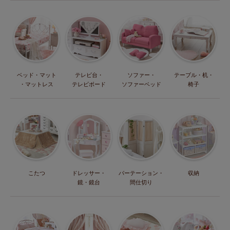
ベッド・マット
テレビ台・
ソファー・
テーブル・机・
・マットレス
テレビボード
ソファーベッド
椅子
こたつ
ドレッサー・
パーテーション・
収納
鏡・鏡台
間仕切り