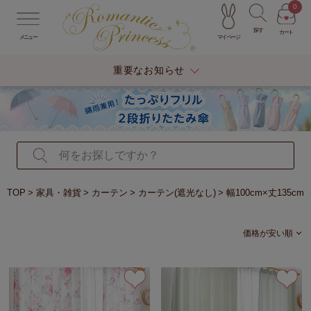
0
探す
カート
マイページ
メニュー
重要なお知らせ
TOP
家具・雑貨
カーテン
カーテン(遮光なし)
幅100cm×丈135cm
価格が安い順