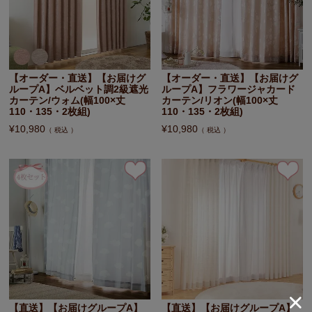
【オーダー・直送】【お届けグ
【オーダー・直送】【お届けグ
ループA】ベルベット調2級遮光
ループA】フラワージャカード
カーテン/ウォム(幅100×丈
カーテン/リオン(幅100×丈
110・135・2枚組)
110・135・2枚組)
¥
10,980
¥
10,980
税込
税込
【直送】【お届けグループA】
【直送】【お届けグループA】