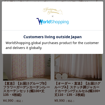
くも柄カーテン/レースカーテン
カーテン/ロディ(幅100cm×丈
セット(幅100×丈110・135・4
110・135cm・1枚)
枚組)
¥
4,180
税込
¥
15,490
税込
在庫切れ
【直送】【お届けグループB】
【オーダー・直送】【お届けグ
フラワーガーデンカーテン/レー
ループA】ステッチ調ジャカー
スカーテンセット(幅100×丈
ドカーテン/ヴェルセル(幅100×
135・4枚組)
丈110・135・2枚組)
¥
4,990
¥
8,990
税込
税込