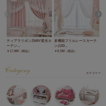
ティアラリボン2WAY遮光カ
多機能フリルレースカーテ
多
ーテン...
ン(100...
ン(
￥
17,980
（税込）
￥
8,390
（税込）
￥
カテゴリー