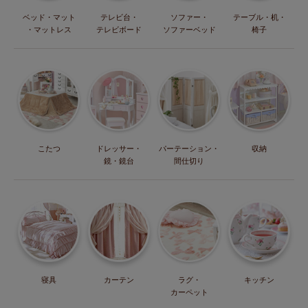
ベッド・マット
テレビ台・
ソファー・
テーブル・机・
・マットレス
テレビボード
ソファーベッド
椅子
こたつ
ドレッサー・
パーテーション・
収納
鏡・鏡台
間仕切り
寝具
カーテン
ラグ・
キッチン
カーペット