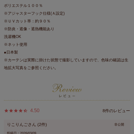
ポリエステル１００％
※アジャスターフック仕様(Ａ設定)
※ＵＶカット率：約９０％
※防炎・遮像・遮熱機能あり
洗濯機OK
※ネット使用
●日本製
※カーテンは実際に掛けた状態で撮影していますので、色味の確認は生
地拡大写真をご参照ください。
4.50
8
りこりんご
2
非公開
投稿日
2026/03/09