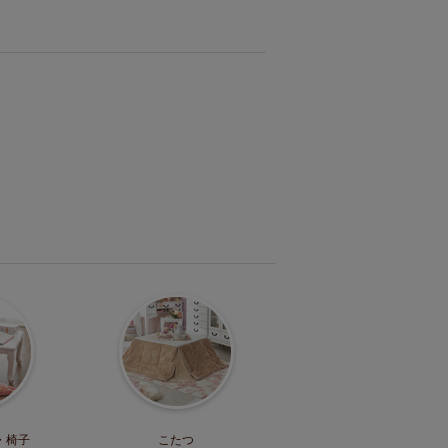
・
椅子
こたつ