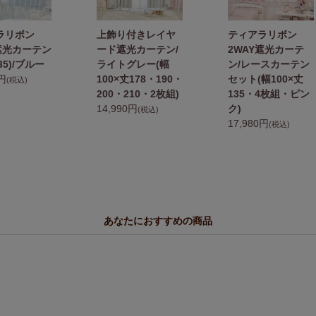
ラリボン
上飾り付きレイヤ
ティアラリボン
遮光カーテン
ード遮光カーテン/
2WAY遮光カーテ
135)/ブルー
ライトグレー(幅
ン/レースカーテン
0円
100×丈178・190・
セット(幅100×丈
(税込)
200・210・2枚組)
135・4枚組・ピン
14,990円
ク)
(税込)
17,980円
(税込)
あなたにおすすめの商品