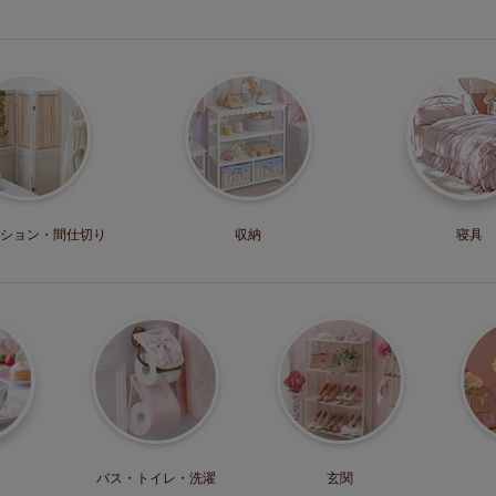
ション・
間仕切り
収納
寝具
バス・トイレ・
洗濯
玄関