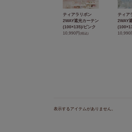
多機能フリルレー
ティアラリボン
ティア
スカーテン
2WAY遮光カーテン
2WAY
(100×133・2枚組)
(100×135)/ピンク
(100×
6,490円
10,990円
10,99
(税込)
(税込)
表示するアイテムがありません。