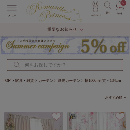
0
探す
カート
マイページ
メニュー
重要なお知らせ
TOP
家具・雑貨
カーテン
遮光カーテン
幅100cm×丈～134cm
おすすめ順