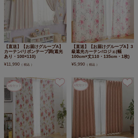
【直送】【お届けグループA】
【直送】【お届けグループA】3
カーテン/リボンテープ調(遮光
級遮光カーテン/ロジェ(幅
あり・100×110)
100cm×丈110・135cm・1枚)
¥
11,990
¥
5,990
税込
税込