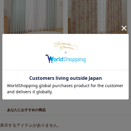
【直送】【お届けグループA】3
【直送】【お届けグループA】3
級遮光カーテン/モント(幅
級遮光カーテン/マイティ(幅
100cm×丈110・135cm・1枚)
100cm×丈110・135cm・1枚)
¥
5,280
¥
6,380
税込
税込
在庫切れ
在庫切れ
あなたにおすすめの商品
表示するアイテムがありません。