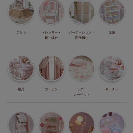
こたつ
ドレッサー・
パーテーション・
収納
鏡・鏡台
間仕切り
寝具
カーテン
ラグ・
キッチン
カーペット