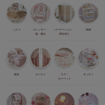
こたつ
ドレッサー・
パーテーション・
収納
鏡・鏡台
間仕切り
寝具
カーテン
ラグ・
キッチン
カーペット