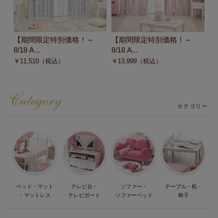
【期間限定特別価格！～
【期間限定特別価格！～
【
8/18 A...
8/18 A...
3/1
￥
11,510
（税込）
￥
13,999
（税込）
￥
カテゴリー
ベッド・マット
テレビ台・
ソファー・
テーブル・机・
・マットレス
テレビボード
ソファーベッド
椅子