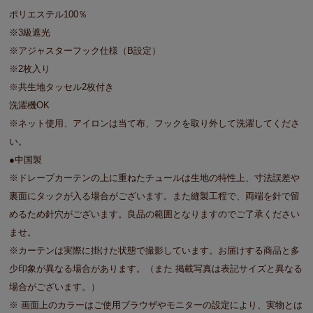
ポリエステル100％
※3級遮光
※アジャスターフック仕様（B設定）
※2枚入り
※共生地タッセル2枚付き
洗濯機OK
※ネット使用、アイロンは当て布、フックを取り外して洗濯してくださ
い。
●中国製
※ドレープカーテンの上に重ねたチュールは生地の特性上、寸法誤差や
裏面にタックが入る場合がございます。また縫製工程で、両端を針で留
めるため針穴がございます。良品の範囲となりますのでご了承ください
ませ。
※カーテンは実際に掛けた状態で撮影しています。お届けする商品と多
少印象が異なる場合があります。（また 掲載写真は表記サイズと異なる
場合がございます。）
※ 画面上のカラーはご使用ブラウザやモニターの設定により、実物とは