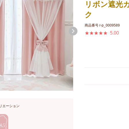
リボン遮光カー
ク
商品番号
r-p_0009589
5.00
リエーション