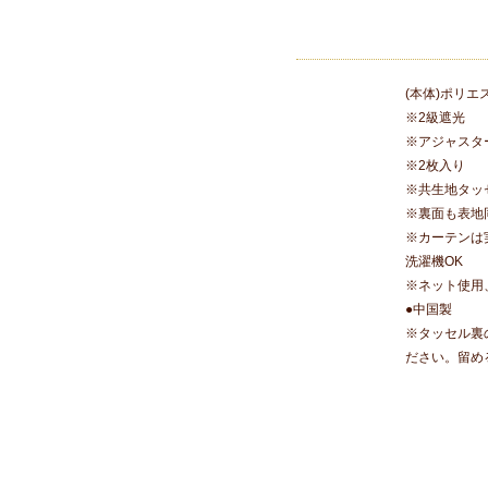
(本体)ポリエ
※2級遮光
※アジャスター
※2枚入り
※共生地タッ
※裏面も表地
※カーテンは
洗濯機OK
※ネット使用
●中国製
※タッセル裏
ださい。留め