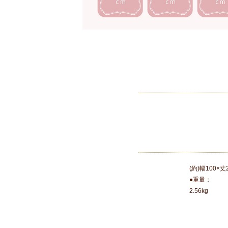
(約)幅100×丈
●重量：
2.56kg