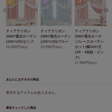
ティアラリボン
ティアラリボン
ティアラリボン
ン
2WAY遮光カーテン
2WAY遮光カーテン
2WAY遮光カーテ
(100×135)/ピンク
(100×135)/ブルー
ン/レースカーテン
10,990円
10,990円
セット(幅100×丈
1
(税込)
(税込)
135・4枚組・ピン
2
ク)
1
17,980円
(税込)
あなたにおすすめの商品
表示するアイテムがありません。
最近チェックした商品