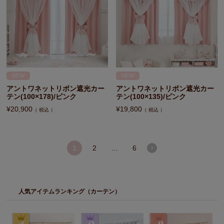
NEW
NEW
アントワネットリボン遮光カー
アントワネットリボン遮光カー
テン(100×178)/ピンク
テン(100×135)/ピンク
¥
20,900
¥
19,800
税込
税込
1
2
…
6
人気アイテムランキング（カーテン）