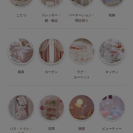
こたつ
ドレッサー・
パーテーション・
収納
鏡・鏡台
間仕切り
寝具
カーテン
ラグ・
キッチン
カーペット
バス・トイレ・
玄関
雑貨
ビューティー