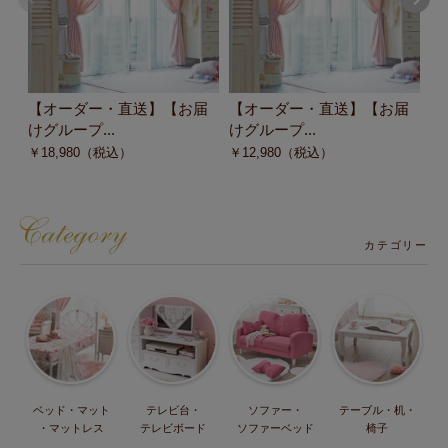
【オーダー・直送】【お届
【オーダー・直送】【お届
【
けグループ...
けグループ...
8/3
￥
18,980
（税込）
￥
12,980
（税込）
￥
カテゴリー
ベッド・マット
テレビ台・
ソファー・
テーブル・机・
・マットレス
テレビボード
ソファーベッド
椅子