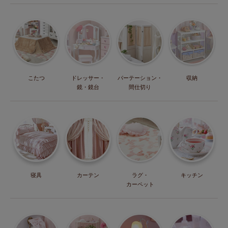
こたつ
ドレッサー・
パーテーション・
収納
鏡・鏡台
間仕切り
寝具
カーテン
ラグ・
キッチン
カーペット