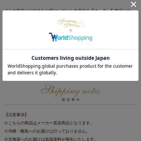
※この商品はご注文をお受けしてから生産する【オーダー】商品となっ
ておりますので、ご注文いただいてからお届けまで２～３週間程度お時
間をいただきますことをご了承ください。（年末年始・ゴールデンウィ
ーク・お盆等の長期休暇時や新生活繁忙期は、メーカーの都合上、記載
の日程よりお時間をいただく場合がございます。）
※お客様都合によるお申込み後のキャンセル・返品は一切お受けしてお
りません。長期のご不在・受取拒否等で商品が返品されましても商品代
金はご請求させていただきますのでご注意ください。
【注意事項】
※こちらの商品はメーカー直送商品となります。
※沖縄・離島へのお届けは行っておりません。
※北海道へのお届けは追加送料が発生いたします。