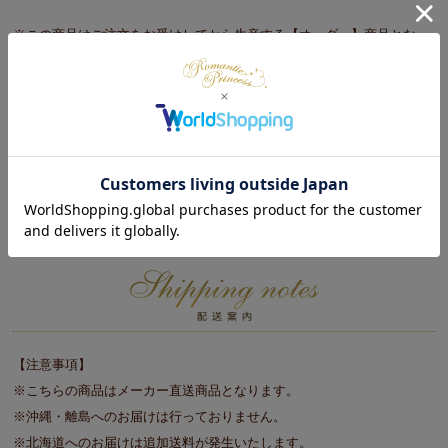
※この商品はご注文をお受けしてから生産する【オーダー】商品となっ
ておりますので、ご注文いただいてからお届けまで２～３週間程度お時
間をいただきますことをご了承ください。（年末年始・ゴールデンウィ
ーク・お盆等の長期休暇時や新生活繁忙期は、メーカーの都合上、記載
の日程よりお時間をいただく場合がございます。）
※お客様都合によるお申込み後のキャンセル・返品は一切お受けしてお
りません。長期のご不在・受取拒否等で商品が返品されましても商品代
金はご請求させていただきますのでご注意ください。
【注意事項】
※こちらの商品はメーカー直送商品となります。
※沖縄・離島へのお届けは行っておりません。
※北海道へのお届けは追加送料が発生いたします。