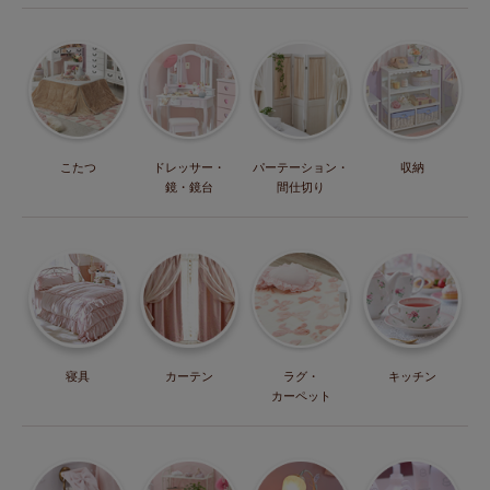
こたつ
ドレッサー・
パーテーション・
収納
鏡・鏡台
間仕切り
寝具
カーテン
ラグ・
キッチン
カーペット