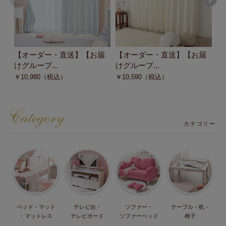
【オーダー・直送】【お届
【オーダー・直送】【お届
【
けグループ...
けグループ...
け
￥
10,980
（税込）
￥
10,590
（税込）
￥
カテゴリー
ベッド・マット
テレビ台・
ソファー・
テーブル・机・
・マットレス
テレビボード
ソファーベッド
椅子