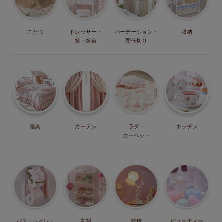
こたつ
ドレッサー・
パーテーション・
収納
鏡・鏡台
間仕切り
寝具
カーテン
ラグ・
キッチン
カーペット
バス・トイレ・
玄関
雑貨
ビューティー